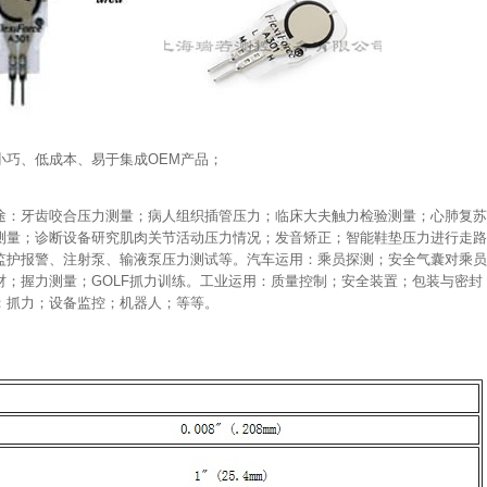
小巧、低成本、易于集成OEM产品；
途：牙齿咬合压力测量；病人组织插管压力；临床大夫触力检验测量；心肺复苏
测量；诊断设备研究肌肉关节活动压力情况；发音矫正；智能鞋垫压力进行走路
监护报警、注射泵、输液泵压力测试等。汽车运用：乘员探测；安全气囊对乘员
材；握力测量；GOLF抓力训练。工业运用：质量控制；安全装置；包装与密
；抓力；设备监控；机器人；等等。