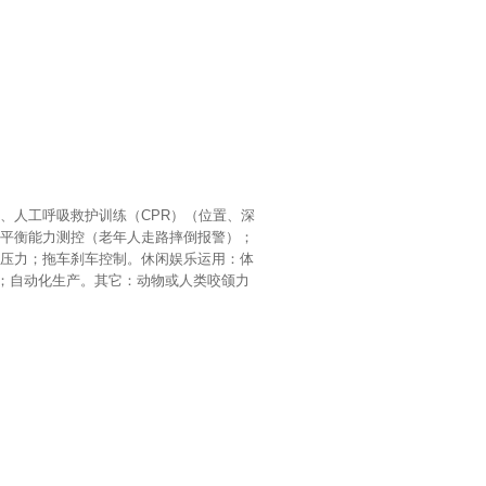
、人工呼吸救护训练（CPR）（位置、深
平衡能力测控（老年人走路摔倒报警）；
压力；拖车刹车控制。休闲娱乐运用：体
封；自动化生产。其它：动物或人类咬颌力